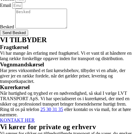
Email
Besked
Send Besked
VI TILBYDER
Fragtkørsel
​Vi har mange års erfaring med fragtkørsel. Vi er vant til at håndtere en
lang række forskellige opgaver inden for transport og distribution.
Vognmandskørsel
​Har jeres virksomhed et fast kørselsbehov, tilbyder vi en aftale, der
giver jer en række fordele, når det gælder priser, levering og
transportkapacitet. ​
Kurerkørsel
Når hurtighed og tryghed er en nødvendighed, så skal I vælge LVT
TRANSPORT ApS. Vi har specialiseret os i kurerkørsel, der med en
sikker og professionel transport bringer forsendelserne hurtigt frem.
Ring til os på telefon
25 30 31 35
​eller kontakt os via mail, for at høre
nærmere.
KONTAKT HER
​Vi kører for private og erhverv
Vi sørger for sikker og tilfredsstillende transport af de varer, du ønsker