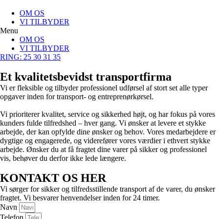
OM OS
VI TILBYDER
Menu
OM OS
VI TILBYDER
RING: 25 30 31 35
Et kvalitetsbevidst transportfirma
Vi er fleksible og tilbyder professionel udførsel af stort set alle typer
opgaver inden for transport- og entreprenørkørsel.
Vi prioriterer kvalitet, service og sikkerhed højt, og har fokus på vores
kunders fulde tilfredshed – hver gang. Vi ønsker at levere et stykke
arbejde, der kan opfylde dine ønsker og behov. Vores medarbejdere er
dygtige og engagerede, og viderefører vores værdier i ethvert stykke
arbejde. ​Ønsker du at få fragtet dine varer på sikker og professionel
vis, behøver du derfor ikke lede længere.
KONTAKT OS HER
Vi sørger for sikker og tilfredsstillende transport af de varer, du ønsker
fragtet. Vi besvarer henvendelser inden for 24 timer.
Navn
Telefon