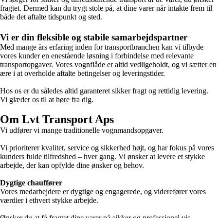
fragtet. ​Dermed kan du trygt stole på, at dine varer når intakte frem til
både det aftalte tidspunkt og sted.
Vi er din fleksible og stabile samarbejdspartner
Med mange års erfaring inden for transportbranchen kan vi tilbyde
vores kunder en enestående løsning i forbindelse med relevante
transportopgaver. Vores vognflåde er altid vedligeholdt, og vi sætter en
ære i at overholde aftalte betingelser og leveringstider.
Hos os er du således altid garanteret sikker fragt og rettidig levering.
Vi glæder os til at høre fra dig.
Om Lvt Transport Aps
Vi udfører vi mange traditionelle vognmandsopgaver.
Vi prioriterer kvalitet, service og sikkerhed højt, og har fokus på vores
kunders fulde tilfredshed – hver gang. Vi ønsker at levere et stykke
arbejde, der kan opfylde dine ønsker og behov.
Dygtige chauffører
Vores medarbejdere er dygtige og engagerede, og viderefører vores
værdier i ethvert stykke arbejde.
Ønsker du at få fragtet dine varer på sikker og professionel vis,